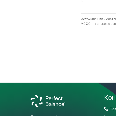
Кон
Те