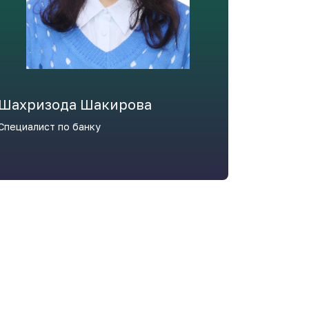
Шахризода Шакирова
Cпециалист по банку