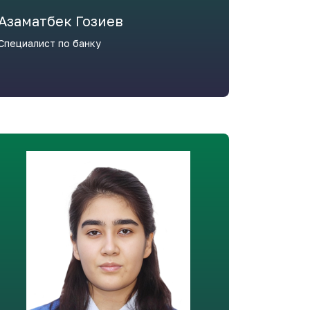
Азаматбек Гозиев
Специалист по банку